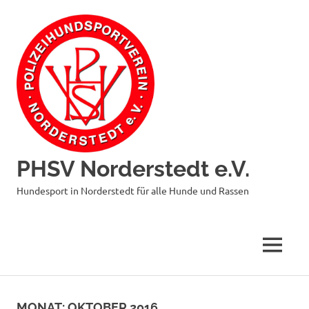
Zum
Inhalt
springen
PHSV Norderstedt e.V.
Hundesport in Norderstedt für alle Hunde und Rassen
MENÜ
MONAT:
OKTOBER 2016