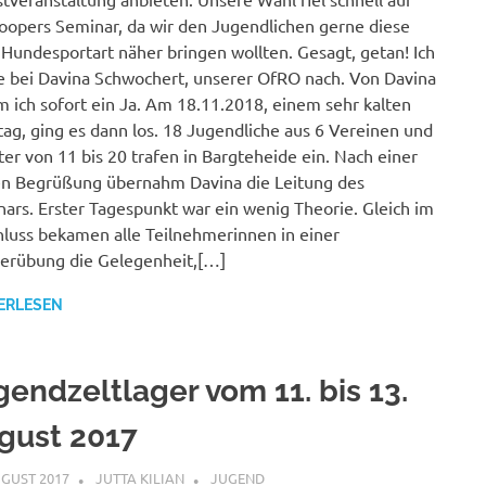
oopers Seminar, da wir den Jugendlichen gerne diese
Hundesportart näher bringen wollten. Gesagt, getan! Ich
e bei Davina Schwochert, unserer OfRO nach. Von Davina
 ich sofort ein Ja. Am 18.11.2018, einem sehr kalten
ag, ging es dann los. 18 Jugendliche aus 6 Vereinen und
ter von 11 bis 20 trafen in Bargteheide ein. Nach einer
n Begrüßung übernahm Davina die Leitung des
ars. Erster Tagespunkt war ein wenig Theorie. Gleich im
luss bekamen alle Teilnehmerinnen in einer
erübung die Gelegenheit,[…]
ERLESEN
gendzeltlager vom 11. bis 13.
gust 2017
UGUST 2017
JUTTA KILIAN
JUGEND