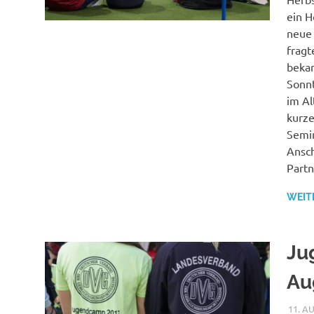
ein H
neue 
fragt
bekam
Sonnt
im Al
kurze
Semin
Ansch
Partn
WEIT
Ju
Au
11. A