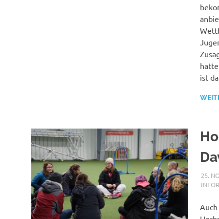
bekom
anbie
Wett
Juge
Zusag
hatte
ist d
WEIT
Ho
Da
25. N
INFO
Auch 
Herbs