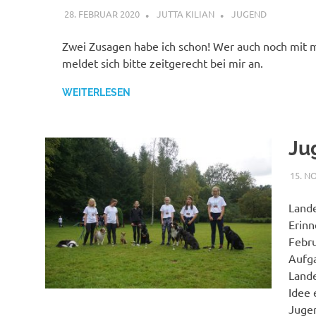
28. FEBRUAR 2020
JUTTA KILIAN
JUGEND
Zwei Zusagen habe ich schon! Wer auch noch mit 
meldet sich bitte zeitgerecht bei mir an.
WEITERLESEN
Ju
15. N
Lande
Erinn
Febru
Aufga
Lande
Idee 
Jugen