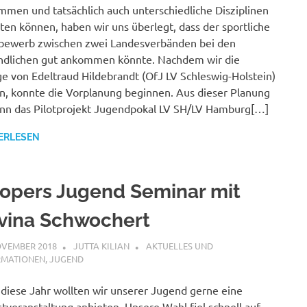
men und tatsächlich auch unterschiedliche Disziplinen
ten können, haben wir uns überlegt, dass der sportliche
bewerb zwischen zwei Landesverbänden bei den
ndlichen gut ankommen könnte. Nachdem wir die
e von Edeltraud Hildebrandt (OfJ LV Schleswig-Holstein)
n, konnte die Vorplanung beginnen. Aus dieser Planung
ann das Pilotprojekt Jugendpokal LV SH/LV Hamburg[…]
ERLESEN
opers Jugend Seminar mit
vina Schwochert
OVEMBER 2018
JUTTA KILIAN
AKTUELLES UND
RMATIONEN
,
JUGEND
diese Jahr wollten wir unserer Jugend gerne eine
tveranstaltung anbieten. Unsere Wahl fiel schnell auf