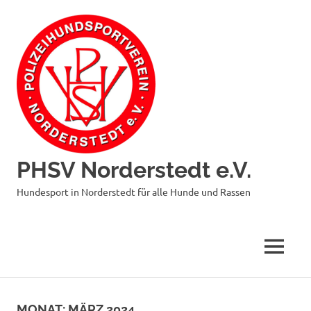
Zum
Inhalt
springen
PHSV Norderstedt e.V.
Hundesport in Norderstedt für alle Hunde und Rassen
MENÜ
MONAT:
MÄRZ 2024