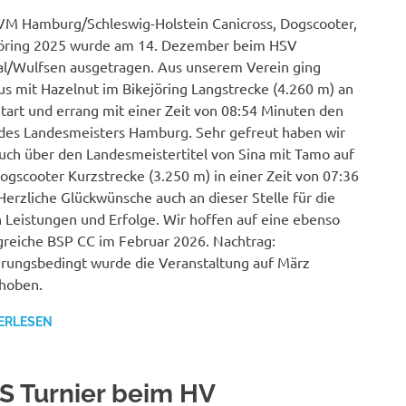
VM Hamburg/Schleswig-Holstein Canicross, Dogscooter,
jöring 2025 wurde am 14. Dezember beim HSV
l/Wulfsen ausgetragen. Aus unserem Verein ging
s mit Hazelnut im Bikejöring Langstrecke (4.260 m) an
tart und errang mit einer Zeit von 08:54 Minuten den
 des Landesmeisters Hamburg. Sehr gefreut haben wir
uch über den Landesmeistertitel von Sina mit Tamo auf
ogscooter Kurzstrecke (3.250 m) in einer Zeit von 07:36
Herzliche Glückwünsche auch an dieser Stelle für die
n Leistungen und Erfolge. Wir hoffen auf eine ebenso
greiche BSP CC im Februar 2026. Nachtrag:
rungsbedingt wurde die Veranstaltung auf März
hoben.
ERLESEN
S Turnier beim HV