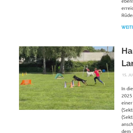
ebens
errei
Rüden
WEIT
Ha
La
15. J
In di
2025 
einer
(Sekt
(Sekt
ansch
dem T