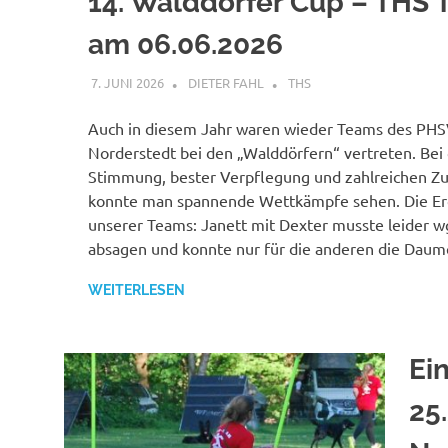
14. Walddörfer Cup – THS T
am 06.06.2026
7. JUNI 2026
DIETER FAHL
THS
Auch in diesem Jahr waren wieder Teams des PH
Norderstedt bei den „Walddörfern“ vertreten. Bei
Stimmung, bester Verpflegung und zahlreichen Z
konnte man spannende Wettkämpfe sehen. Die Er
unserer Teams: Janett mit Dexter musste leider w
absagen und konnte nur für die anderen die Daum
WEITERLESEN
Ei
25