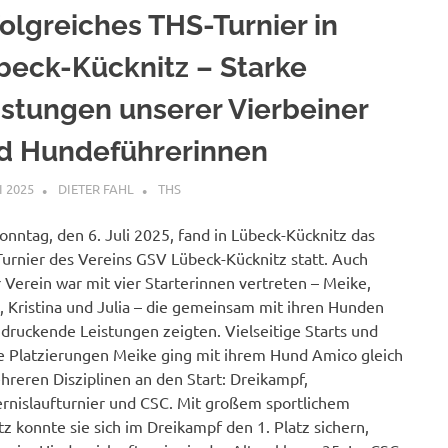
folgreiches THS-Turnier in
beck-Kücknitz – Starke
istungen unserer Vierbeiner
d Hundeführerinnen
I 2025
DIETER FAHL
THS
nntag, den 6. Juli 2025, fand in Lübeck-Kücknitz das
urnier des Vereins GSV Lübeck-Kücknitz statt. Auch
 Verein war mit vier Starterinnen vertreten – Meike,
t, Kristina und Julia – die gemeinsam mit ihren Hunden
druckende Leistungen zeigten. Vielseitige Starts und
e Platzierungen Meike ging mit ihrem Hund Amico gleich
hreren Disziplinen an den Start: Dreikampf,
rnislaufturnier und CSC. Mit großem sportlichem
tz konnte sie sich im Dreikampf den 1. Platz sichern,