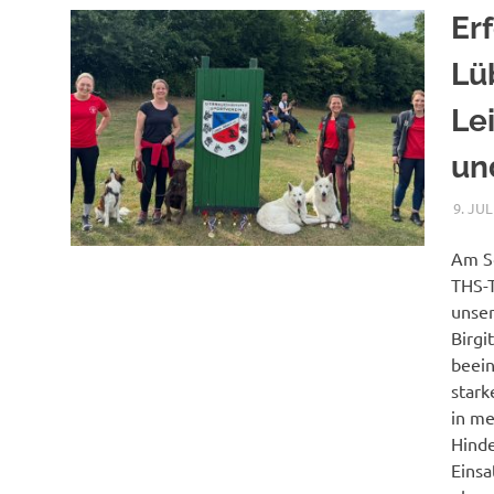
Er
Lü
Le
un
9. JUL
Am So
THS-T
unser
Birgi
beein
stark
in me
Hinde
Einsa