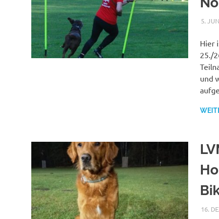
No
5. JUN
Hier 
25./2
Teiln
und w
aufg
WEIT
LV
Ho
Bi
16. D