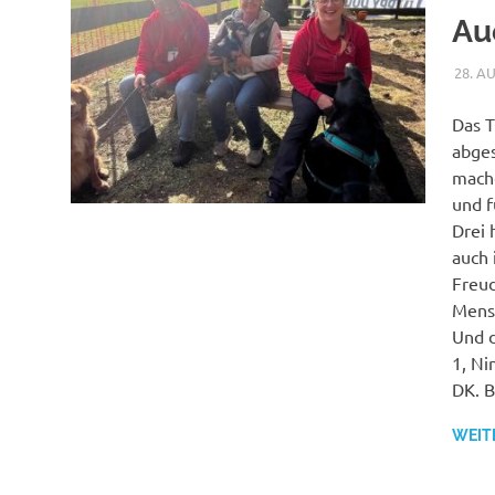
Au
28. A
Das T
abges
mache
und f
Drei 
auch 
Freud
Mensc
Und d
1, Ni
DK. 
WEIT