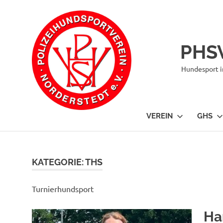
Zum
Inhalt
springen
PHSV
Hundesport i
VEREIN
GHS
KATEGORIE:
THS
Turnierhundsport
Ha