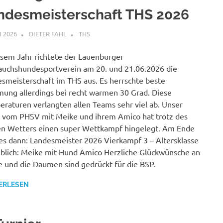
ndesmeisterschaft THS 2026
I 2026
DIETER FAHL
THS
esem Jahr richtete der Lauenburger
uchshundesportverein am 20. und 21.06.2026 die
smeisterschaft im THS aus. Es herrschte beste
ung allerdings bei recht warmen 30 Grad. Diese
raturen verlangten allen Teams sehr viel ab. Unser
vom PHSV mit Meike und ihrem Amico hat trotz des
n Wetters einen super Wettkampf hingelegt. Am Ende
es dann: Landesmeister 2026 Vierkampf 3 – Altersklasse
blich: Meike mit Hund Amico Herzliche Glückwünsche an
 und die Daumen sind gedrückt für die BSP.
ERLESEN