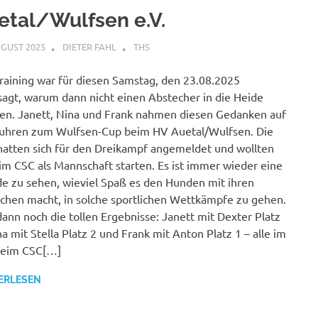
etal/Wulfsen e.V.
UGUST 2025
DIETER FAHL
THS
raining war für diesen Samstag, den 23.08.2025
agt, warum dann nicht einen Abstecher in die Heide
n. Janett, Nina und Frank nahmen diesen Gedanken auf
uhren zum Wulfsen-Cup beim HV Auetal/Wulfsen. Die
hatten sich für den Dreikampf angemeldet und wollten
im CSC als Mannschaft starten. Es ist immer wieder eine
e zu sehen, wieviel Spaß es den Hunden mit ihren
hen macht, in solche sportlichen Wettkämpfe zu gehen.
ann noch die tollen Ergebnisse: Janett mit Dexter Platz
na mit Stella Platz 2 und Frank mit Anton Platz 1 – alle im
Beim CSC[…]
ERLESEN