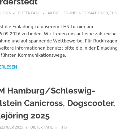
rderstedt
I 2026
DIETER FAHL
AKTUELLES UND INFORMATIONEN
,
THS
ist die Einladung zu unserem THS Turnier am
6.09.2026 zu finden. Wir freuen uns auf eine zahlreiche
ahme und auf spannende Wettbewerbe. Für Rückfragen
eitere Informationen benutzt bitte die in der Einladung
eführten Kommunikationswege.
ERLESEN
M Hamburg/Schleswig-
lstein Canicross, Dogscooter,
kejöring 2025
EZEMBER 2025
DIETER FAHL
THS