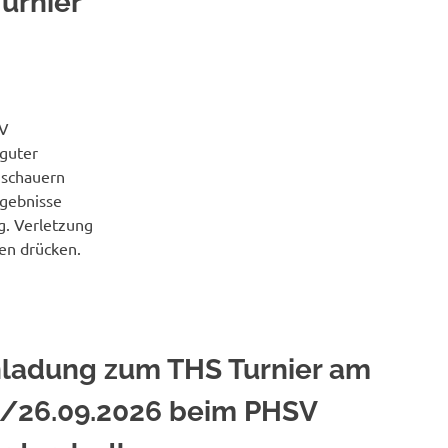
urnier
SV
 guter
uschauern
gebnisse
g. Verletzung
en drücken.
nladung zum THS Turnier am
./26.09.2026 beim PHSV