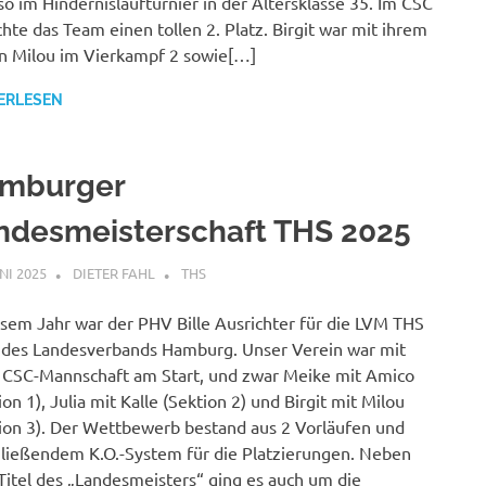
o im Hindernislaufturnier in der Altersklasse 35. Im CSC
chte das Team einen tollen 2. Platz. Birgit war mit ihrem
 Milou im Vierkampf 2 sowie[…]
ERLESEN
mburger
ndesmeisterschaft THS 2025
UNI 2025
DIETER FAHL
THS
esem Jahr war der PHV Bille Ausrichter für die LVM THS
des Landesverbands Hamburg. Unser Verein war mit
 CSC-Mannschaft am Start, und zwar Meike mit Amico
ion 1), Julia mit Kalle (Sektion 2) und Birgit mit Milou
ion 3). Der Wettbewerb bestand aus 2 Vorläufen und
ließendem K.O.-System für die Platzierungen. Neben
itel des „Landesmeisters“ ging es auch um die