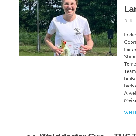
La
3. JUL
In di
Gebra
Lande
Stimm
Tempe
Team 
heiße
hieß 
A wei
Meike
WEIT