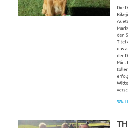
Die L
Bike
Aueta
Marku
den S
Titel
uns a
der D
Min. 
tolle
erfol
Witte
versc
WEIT
TH