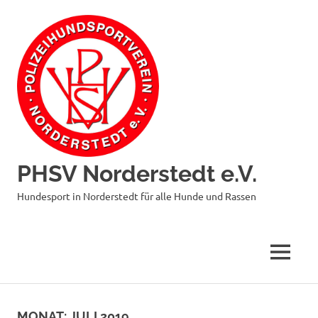
Zum
Inhalt
springen
PHSV Norderstedt e.V.
Hundesport in Norderstedt für alle Hunde und Rassen
MENÜ
MONAT:
JULI 2019