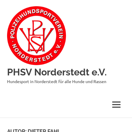
Zum
Inhalt
springen
PHSV Norderstedt e.V.
Hundesport in Norderstedt für alle Hunde und Rassen
MENÜ
AUTOR:
DIETER FAHL