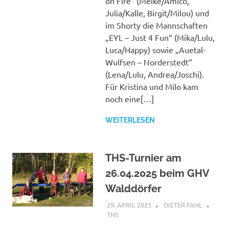
on Fire“ (Meike/Amico,
Julia/Kalle, Birgit/Milou) und
im Shorty die Mannschaften
„EYL – Just 4 Fun“ (Mika/Lulu,
Luca/Happy) sowie „Auetal-
Wulfsen – Norderstedt“
(Lena/Lulu, Andrea/Joschi).
Für Kristina und Milo kam
noch eine[…]
WEITERLESEN
THS-Turnier am
26.04.2025 beim GHV
Walddörfer
29. APRIL 2025
DIETER FAHL
THS