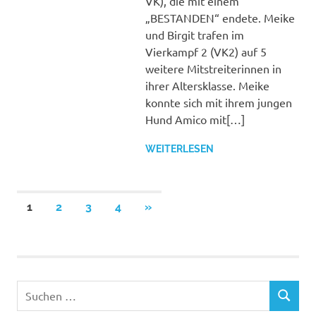
VK), die mit einem
„BESTANDEN“ endete. Meike
und Birgit trafen im
Vierkampf 2 (VK2) auf 5
weitere Mitstreiterinnen in
ihrer Altersklasse. Meike
konnte sich mit ihrem jungen
Hund Amico mit[…]
WEITERLESEN
Seitennummerierung
NÄCHSTE
1
2
3
4
»
BEITRÄGE
der
Beiträge
Suchen
SUCHEN
nach: